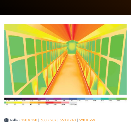
Taille :
150 × 150
|
300 × 207
|
360 × 240
|
520 × 359