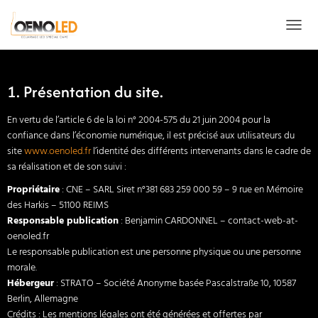
MENTIONS LÉGALES
OUVRI
1. Présentation du site.
En vertu de l’article 6 de la loi n° 2004-575 du 21 juin 2004 pour la
confiance dans l’économie numérique, il est précisé aux utilisateurs du
site
www.oenoled.fr
l’identité des différents intervenants dans le cadre de
sa réalisation et de son suivi :
Propriétaire
: CNE – SARL Siret n°381 683 259 000 59 – 9 rue en Mémoire
des Harkis – 51100 REIMS
Responsable publication
: Benjamin CARDONNEL – contact-web-at-
oenoled.fr
Le responsable publication est une personne physique ou une personne
morale.
Hébergeur
: STRATO – Société Anonyme basée Pascalstraße 10, 10587
Berlin, Allemagne
Crédits : Les mentions légales ont été générées et offertes par